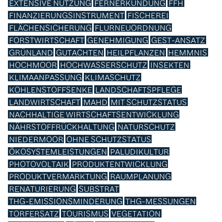
EXTENSIVE NUTZUNG
FERNERKUNDUNG
FFH
FINANZIERUNGSINSTRUMENT
FISCHEREI
FLÄCHENSICHERUNG
FLURNEUORDNUNG
FORSTWIRTSCHAFT
GENEHMIGUNG
GEST-ANSATZ
GRÜNLAND
GUTACHTEN
HEILPFLANZEN
HEMMNIS
HOCHMOOR
HOCHWASSERSCHUTZ
INSEKTEN
KLIMAANPASSUNG
KLIMASCHUTZ
KOHLENSTOFFSENKE
LANDSCHAFTSPFLEGE
LANDWIRTSCHAFT
MAHD
MIT SCHUTZSTATUS
NACHHALTIGE WIRTSCHAFTSENTWICKLUNG
NÄHRSTOFFRÜCKHALTUNG
NATURSCHUTZ
NIEDERMOOR
OHNE SCHUTZSTATUS
ÖKOSYSTEMLEISTUNGEN
PALUDIKULTUR
PHOTOVOLTAIK
PRODUKTENTWICKLUNG
PRODUKTVERMARKTUNG
RAUMPLANUNG
RENATURIERUNG
SUBSTRAT
THG-EMISSIONSMINDERUNG
THG-MESSUNGEN
TORFERSATZ
TOURISMUS
VEGETATION