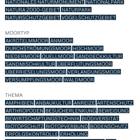
NATIONALES NATURMONUMENT
NATIONALPARK
NATURA 2000-GEBIET
NATURPARK
NATURSCHUTZGEBIET
VOGELSCHUTZGEBIET
MOORTYP
AKROTELMMOOR
ANMOOR
DURCHSTRÖMUNGSMOOR
HOCHMOOR
NIEDERMOOR
QUELLMOOR
SANDDECKKULTUR
SANDMISCHKULTUR
ÜBERFLUTUNGSMOOR
ÜBERRIESELUNGSMOOR
VERLANDUNGSMOOR
VERSUMPFUNGSMOOR
WALDMOOR
THEMA
AMPHIBIEN
ANBAUKULTUR
ANREIZE
ARTENSCHUTZ
ARTHROPODEN
BESUCHERLENKUNG
BEWEIDUNG
BEWIRTSCHAFTUNGSTECHNIK
BIODIVERSITÄT
BIOTOPSCHUTZ
BIOTOPVERBUND
BODENSCHUTZ
ERFOLGSKONTROLLE
ERHOLUNG