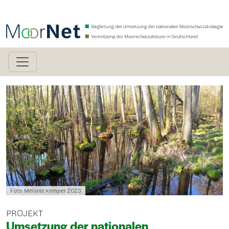
Direkt zum Inhalt
Bild
Lizenzinformationen einschließlich Urheberrecht
Foto: Melanie Kemper 2023
PROJEKT
Umsetzung der nationalen