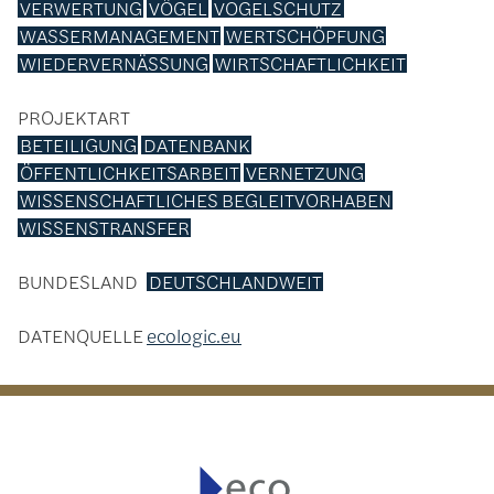
VERWERTUNG
VÖGEL
VOGELSCHUTZ
WASSERMANAGEMENT
WERTSCHÖPFUNG
WIEDERVERNÄSSUNG
WIRTSCHAFTLICHKEIT
PROJEKTART
BETEILIGUNG
DATENBANK
ÖFFENTLICHKEITSARBEIT
VERNETZUNG
WISSENSCHAFTLICHES BEGLEITVORHABEN
WISSENSTRANSFER
BUNDESLAND
DEUTSCHLANDWEIT
DATENQUELLE
ecologic.eu