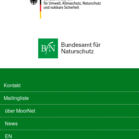
FUSSZEILE
Kontakt
Mailingliste
FUSSZEILE 2
über MoorNet
News
EN