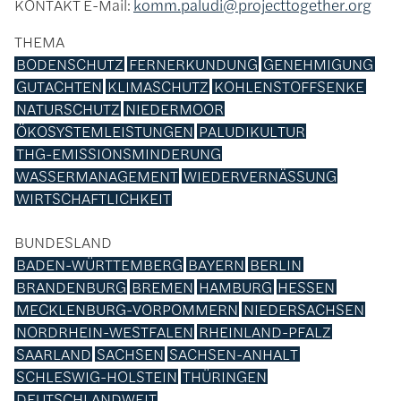
KONTAKT
E-Mail:
komm.paludi@projecttogether.org
THEMA
BODENSCHUTZ
FERNERKUNDUNG
GENEHMIGUNG
GUTACHTEN
KLIMASCHUTZ
KOHLENSTOFFSENKE
NATURSCHUTZ
NIEDERMOOR
ÖKOSYSTEMLEISTUNGEN
PALUDIKULTUR
THG-EMISSIONSMINDERUNG
WASSERMANAGEMENT
WIEDERVERNÄSSUNG
WIRTSCHAFTLICHKEIT
BUNDESLAND
BADEN-WÜRTTEMBERG
BAYERN
BERLIN
BRANDENBURG
BREMEN
HAMBURG
HESSEN
MECKLENBURG-VORPOMMERN
NIEDERSACHSEN
NORDRHEIN-WESTFALEN
RHEINLAND-PFALZ
SAARLAND
SACHSEN
SACHSEN-ANHALT
SCHLESWIG-HOLSTEIN
THÜRINGEN
DEUTSCHLANDWEIT