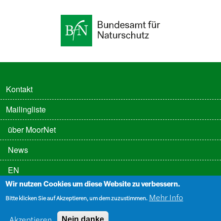
FUSSZEILE
Kontakt
Mailingliste
FUSSZEILE 2
über MoorNet
News
EN
Wir nutzen Cookies um diese Website zu verbessern.
FUSSZEILE 3
Datenschutz
Mehr Info
Bitte klicken Sie auf Akzeptieren, um dem zuzustimmen.
Impressum
Akzeptieren
Nein danke