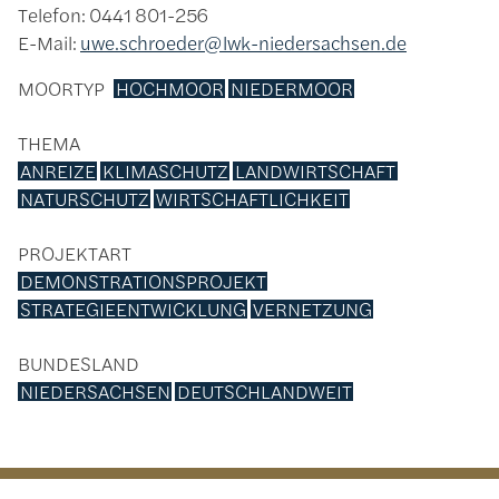
Telefon: 0441 801-256
E-Mail:
uwe.schroeder@lwk-niedersachsen.de
MOORTYP
HOCHMOOR
NIEDERMOOR
THEMA
ANREIZE
KLIMASCHUTZ
LANDWIRTSCHAFT
NATURSCHUTZ
WIRTSCHAFTLICHKEIT
PROJEKTART
DEMONSTRATIONSPROJEKT
STRATEGIEENTWICKLUNG
VERNETZUNG
BUNDESLAND
NIEDERSACHSEN
DEUTSCHLANDWEIT