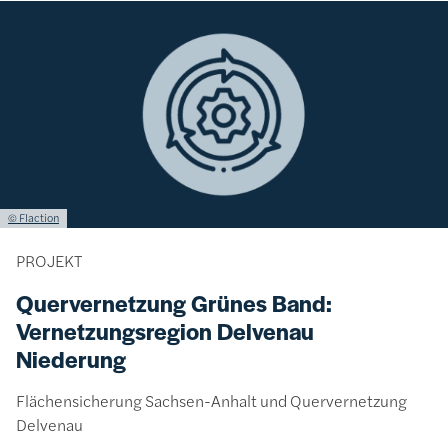
Bild
Lizenzinformationen einschließlich Urheberrecht
© Flaction
PROJEKT
Quervernetzung Grünes Band:
Vernetzungsregion Delvenau
Niederung
Flächensicherung Sachsen-Anhalt und Quervernetzung
Delvenau