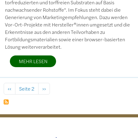
torfreduzierten und torffreien Substraten auf Basis
nachwachsender Rohstoffe". Im Fokus steht dabei die
Generierung von Marketingempfehlungen. Dazu werden
Vor-Ort-Projekte mit Hersteller*innen umgesetzt und die
Erkenntnisse aus den anderen Teilvorhaben zu
Fortbildungsmaterialien sowie einer browser-basierten
Lösung weiterverarbeitet.
MEHR LESEN
Seitennummerierung
Vorherige Seite
Nächste Seite
‹‹
Seite 2
››