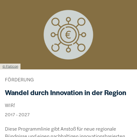
Bild
Lizenzinformationen einschließlich Urheberrecht
© Flaticon
FÖRDERUNG
Wandel durch Innovation in der Region
WIR!
2017
-
2027
Diese Programmlinie gibt Anstoß für neue regionale
Bündnisse und einen nachhaltigen innovationsbasierten