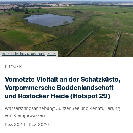
Lizenzinformationen einschließlich Urheberrecht
© Kranichschutz Deutschland, 2023
PROJEKT
Vernetzte Vielfalt an der Schatzküste,
Vorpommersche Boddenlandschaft
und Rostocker Heide (Hotspot 29)
Wasserstandsanhebung Günzer See und Renaturierung
von Kleingewässern
Dez. 2020
-
Dez. 2026