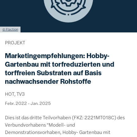
Lizenzinformationen einschließlich Urheberrecht
© Flaction
PROJEKT
Marketingempfehlungen: Hobby-
Gartenbau mit torfreduzierten und
torffreien Substraten auf Basis
nachwachsender Rohstoffe
HOT, TV3
Febr. 2022
-
Jan. 2025
Dies ist das dritte Teilvorhaben (FKZ: 2221MT018C) des
Verbundvorhabens "Modell- und
Demonstrationsvorhaben, Hobby- Gartenbau mit