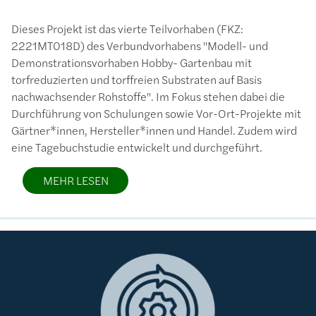
Dieses Projekt ist das vierte Teilvorhaben (FKZ:
2221MT018D) des Verbundvorhabens "Modell- und
Demonstrationsvorhaben Hobby- Gartenbau mit
torfreduzierten und torffreien Substraten auf Basis
nachwachsender Rohstoffe". Im Fokus stehen dabei die
Durchführung von Schulungen sowie Vor-Ort-Projekte mit
Gärtner*innen, Hersteller*innen und Handel. Zudem wird
eine Tagebuchstudie entwickelt und durchgeführt.
MEHR LESEN
Bild