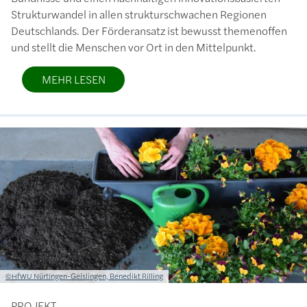
Strukturwandel in allen strukturschwachen Regionen
Deutschlands. Der Förderansatz ist bewusst themenoffen
und stellt die Menschen vor Ort in den Mittelpunkt.
MEHR LESEN
Bild
Lizenzinformationen einschließlich Urheberrecht
©HfWU Nürtingen-Geislingen, Benedikt Rilling
PROJEKT