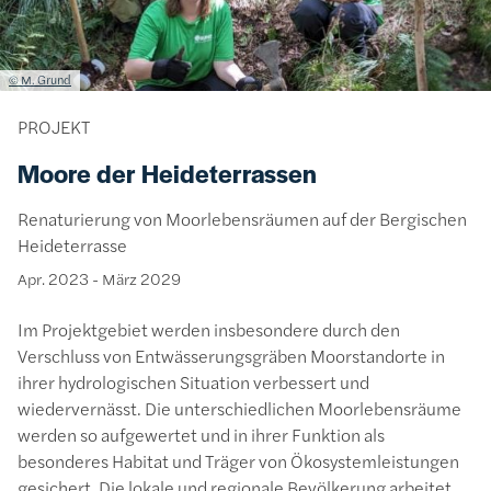
Lizenzinformationen einschließlich Urheberrecht
© M. Grund
PROJEKT
Moore der Heideterrassen
Renaturierung von Moorlebensräumen auf der Bergischen
Heideterrasse
Apr. 2023
-
März 2029
Im Projektgebiet werden insbesondere durch den
Verschluss von Entwässerungsgräben Moorstandorte in
ihrer hydrologischen Situation verbessert und
wiedervernässt. Die unterschiedlichen Moorlebensräume
werden so aufgewertet und in ihrer Funktion als
besonderes Habitat und Träger von Ökosystemleistungen
gesichert. Die lokale und regionale Bevölkerung arbeitet