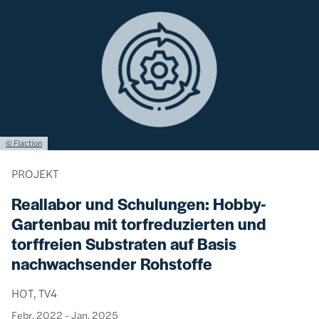
Lizenzinformationen einschließlich Urheberrecht
© Flaction
PROJEKT
Reallabor und Schulungen: Hobby-
Gartenbau mit torfreduzierten und
torffreien Substraten auf Basis
nachwachsender Rohstoffe
HOT, TV4
Febr. 2022
-
Jan. 2025