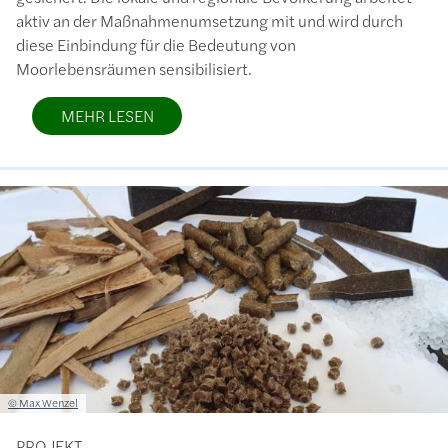
aktiv an der Maßnahmenumsetzung mit und wird durch
diese Einbindung für die Bedeutung von
Moorlebensräumen sensibilisiert.
MEHR LESEN
Bild
Lizenzinformationen einschließlich Urheberrecht
© Max Wenzel
PROJEKT