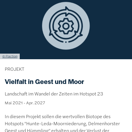
Lizenzinformationen einschließlich Urheberrecht
© Flaction
PROJEKT
Vielfalt in Geest und Moor
Landschaft im Wandel der Zeiten im Hotspot 23
Mai 2021
-
Apr. 2027
In diesem Projekt sollen die wertvollen Biotope des
Hotspots "Hunte-Leda-Moorniederung, Delmenhorster
Geest und Hümmling" erhalten und der Verlust der