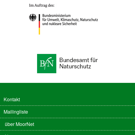
FUSSZEILE
Kontakt
Mailingliste
FUSSZEILE 2
über MoorNet