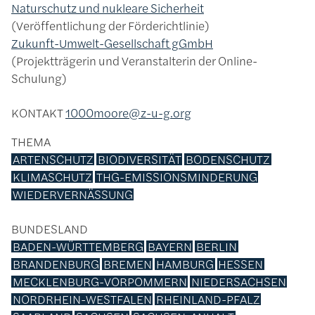
Naturschutz und nukleare Sicherheit
Veröffentlichung der Förderichtlinie
Zukunft-Umwelt-Gesellschaft gGmbH
Projektträgerin und Veranstalterin der Online-
Schulung
KONTAKT
1000moore@z-u-g.org
THEMA
ARTENSCHUTZ
BIODIVERSITÄT
BODENSCHUTZ
KLIMASCHUTZ
THG-EMISSIONSMINDERUNG
WIEDERVERNÄSSUNG
BUNDESLAND
BADEN-WÜRTTEMBERG
BAYERN
BERLIN
BRANDENBURG
BREMEN
HAMBURG
HESSEN
MECKLENBURG-VORPOMMERN
NIEDERSACHSEN
NORDRHEIN-WESTFALEN
RHEINLAND-PFALZ