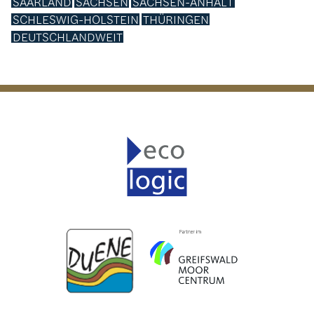
SAARLAND
SACHSEN
SACHSEN-ANHALT
SCHLESWIG-HOLSTEIN
THÜRINGEN
DEUTSCHLANDWEIT