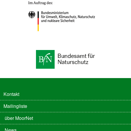
FUSSZEILE
Kontakt
Mailingliste
FUSSZEILE 2
über MoorNet
News