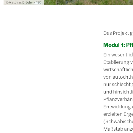
Lizenzinformationen einschließlich Urheberrecht
©Matthias Drösler - PSC
Das Projekt g
Modul 1: Pf
Ein wesentlic
Etablierung 
wirtschaftli
von autochth
nur schlecht 
und hinsichtl
Pflanzverbän
Entwicklung 
erzielten Erg
(Schwäbische
Maßstab anz