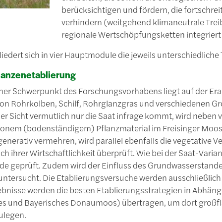
berücksichtigen und fördern, die fortschr
verhindern (weitgehend klimaneutrale Treib
regionale Wertschöpfungsketten integrier
liedert sich in vier Hauptmodule die jeweils unterschiedliche
lanzenetablierung
her Schwerpunkt des Forschungsvorhabens liegt auf der Erar
von Rohrkolben, Schilf, Rohrglanzgras und verschiedenen Gr
cher Sicht vermutlich nur die Saat infrage kommt, wird neb
onem (bodenständigem) Pflanzmaterial im Freisinger Moos get
generativ vermehren, wird parallel ebenfalls die vegetative
ich ihrer Wirtschaftlichkeit überprüft. Wie bei der Saat-Vari
de geprüft. Zudem wird der Einfluss des Grundwasserstande
untersucht. Die Etablierungsversuche werden ausschließlich
ebnisse werden die besten Etablierungsstrategien in Abhängi
s und Bayerisches Donaumoos) übertragen, um dort großflä
ulegen.