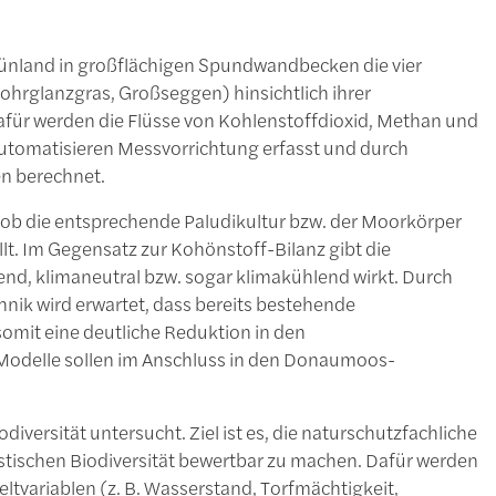
rünland in großflächigen Spundwandbecken die vier
ohrglanzgras, Großseggen) hinsichtlich ihrer
für werden die Flüsse von Kohlenstoffdioxid, Methan und
utomatisieren Messvorrichtung erfasst und durch
n berechnet.
 ob die entsprechende Paludikultur bzw. der Moorkörper
ellt. Im Gegensatz zur Kohönstoff-Bilanz gibt die
nd, klimaneutral bzw. sogar klimakühlend wirkt. Durch
nik wird erwartet, dass bereits bestehende
mit eine deutliche Reduktion in den
Modelle sollen im Anschluss in den Donaumoos-
versität untersucht. Ziel ist es, die naturschutzfachliche
istischen Biodiversität bewertbar zu machen. Dafür werden
ariablen (z. B. Wasserstand, Torfmächtigkeit,