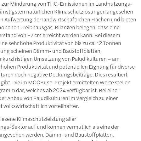
n zur Minderung von THG-Emissionen im Landnutzungs-
engünstigsten natürlichen Klimaschutzlösungen angesehen
en Aufwertung der landwirtschaftlichen Flächen und bieten
rhobenen Treibhausgas-Bilanzen belegen, dass eine
rstand von −7 cm erreicht werden kann. Bei diesem
ne sehr hohe Produktivität von bis zu ca. 12 Tonnen
chung scheinen Dämm- und Baustoffplatten,
r kurzfristigen Umsetzung von Paludikulturen – am
 hohen Produktivität und potentiellen Eignung für diverse
lturen noch negative Deckungsbeiträge. Dies resultiert
gibt. Die im MOORuse-Projekt ermittelten Werte stellen
ramm dar, welches ab 2024 verfügbar ist. Bei einer
r Anbau von Paludikulturen im Vergleich zu einer
volkswirtschaftlich vorteilhafter.
esene Klimaschutzleistung aller
s-Sektor auf und können vermutlich als eine der
 angesehen werden. Dämm- und Baustoffplatten,