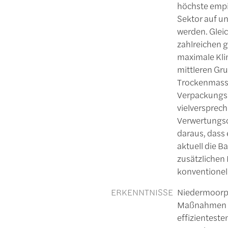
höchste empi
Sektor auf u
werden. Gleic
zahlreichen 
maximale Kli
mittleren Gru
Trockenmasse
Verpackungsm
vielversprech
Verwertungsop
daraus, dass
aktuell die B
zusätzlichen
konventionell
ERKENNTNISSE
Niedermoorpa
Maßnahmen zu
effizientest