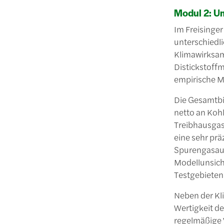
Modul 2: U
Im Freisinge
unterschiedli
Klimawirksam
Distickstoff
empirische M
Die Gesamtbi
netto an Kohl
Treibhausgas
eine sehr pr
Spurengasaus
Modellunsich
Testgebieten 
Neben der Kli
Wertigkeit de
regelmäßige 