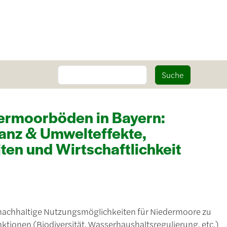
Suche
Suche
dermoorböden in Bayern:
vanz & Umwelteffekte,
en und Wirtschaftlichkeit
 nachhaltige Nutzungsmöglichkeiten für Niedermoore zu
nktionen (Biodiversität, Wasserhaushaltsregulierung, etc.)