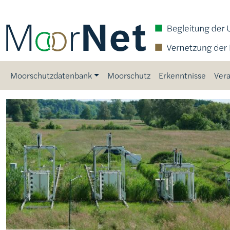
Direkt zum Inhalt
Main navigation
Moorschutzdatenbank
Moorschutz
Erkenntnisse
Vera
Bild