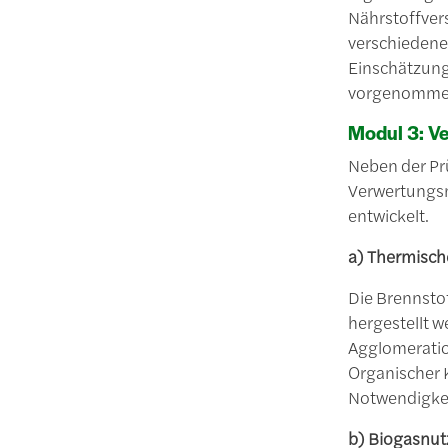
Nährstoffver
verschiedenen
Einschätzung 
vorgenomme
Modul 3: V
Neben der Pr
Verwertungsm
entwickelt.
a) Thermisch
Die Brennstof
hergestellt 
Agglomeratio
Organischer 
Notwendigkei
b) Biogasnu