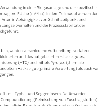
 Verwendung in einer Biogasanlage sind der spezifische
trag pro Fläche (m³/ha). In dem Teilmodul werden der
-Arten in Abhängigkeit von Schnittzeitpunkt und
Langzeitverhalten und der Prozessstabilität der
rchgeführt.
itteln, werden verschiedene Aufbereitungsverfahren
kleinerten und des aufgefaserten Häckselgutes,
nisierung (HTC) und mittels Pyrolyse (thermale
andeltem Häckselgut (primäre Verwertung) als auch von
egangen.
kstoffs mit Typha- und Seggenfasern. Dafür werden
 die Compoundierung (Beimischung von Zuschlagstoffen)
ntinuierliche Extrusion als Strang und den Spritzguss in