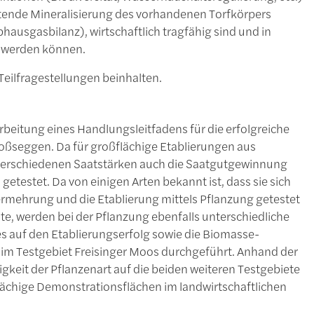
eitende Mineralisierung des vorhandenen Torfkörpers
hausgasbilanz), wirtschaftlich tragfähig sind und in
t werden können.
 Teilfragestellungen beinhalten.
beitung eines Handlungsleitfadens für die erfolgreiche
oßseggen. Da für großflächige Etablierungen aus
en verschiedenen Saatstärken auch die Saatgutgewinnung
estet. Da von einigen Arten bekannt ist, dass sie sich
 Vermehrung und die Etablierung mittels Pflanzung getestet
ante, werden bei der Pflanzung ebenfalls unterschiedliche
s auf den Etablierungserfolg sowie die Biomasse-
 im Testgebiet Freisinger Moos durchgeführt. Anhand der
gkeit der Pflanzenart auf die beiden weiteren Testgebiete
chige Demonstrationsflächen im landwirtschaftlichen