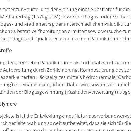
meter zur Beurteilung der Eignung eines Substrates für die
 Methanertrag (LN/kg oTM) sowie der Biogas- oder Methaner
Biogas- und Methanertrag der unterschiedlichen Paludikultur
ichen Substrat-Aufbereitungen ermittelt sowie Versuche zum 
Gaserträge und -qualitäten der einzelnen Paludikulturen du
stoffe
ng der geernteten Paludikulturen als Torfersatzstoff zu erm
 Aufbereitung durch Zerkleinerung, Kompostierung des zer
es zerkleinerten Häckselgutes mittels hydrothermaler Carbo
ung) miteinander verglichen. Dabei wird sowohl von unbeh
ständen der Biogasgewinnung (Kaskadenverwertung) ausg
olymere
rojektteils ist die Entwicklung eines Naturfaserverbundwer
rch gezielte Mahlung soweit aufbereitet, dass sie sich für
toffen eignen. Ein daraus hergestelltes Granulat soll eine ko