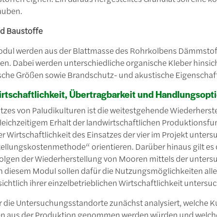
auben.
d Baustoffe
odul werden aus der Blattmasse des Rohrkolbens Dämmstoffpl
en. Dabei werden unterschiedliche organische Kleber hinsich
sche Größen sowie Brandschutz- und akustische Eigenschaft
rtschaftlichkeit, Übertragbarkeit und Handlungsopt
atzes von Paludikulturen ist die weitestgehende Wiederherst
leichzeitigem Erhalt der landwirtschaftlichen Produktionsf
 Wirtschaftlichkeit des Einsatzes der vier im Projekt unters
ellungskostenmethode“ orientieren. Darüber hinaus gilt es
olgen der Wiederherstellung von Mooren mittels der untersu
n diesem Modul sollen dafür die Nutzungsmöglichkeiten aller
ichtlich ihrer einzelbetrieblichen Wirtschaftlichkeit untersu
r die Untersuchungsstandorte zunächst analysiert, welche K
ren aus der Produktion genommen werden würden und wel