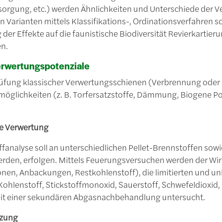
sorgung, etc.) werden Ähnlichkeiten und Unterschiede der 
 Varianten mittels Klassifikations-, Ordi­nationsverfahren so
der Effekte auf die faunistische Biodiversität Revierkarti
n.
erwertungspotenziale
üfung klassischer Verwertungsschienen (Verbrennung oder 
öglichkeiten (z. B. Torfersatzstoffe, Dämmung, Biogene Po
e Verwertung
fanalyse soll an unterschiedlichen Pellet-Brennstoffen sow
werden, erfolgen. Mittels Feuerungsversuchen werden der Wir
nen, Anbackungen, Restkohlenstoff), die limitierten und 
Kohlenstoff, Stickstoffmonoxid, Sauerstoff, Schwefeldioxid,
t einer sekundären Abgasnachbehandlung untersucht.
tzung