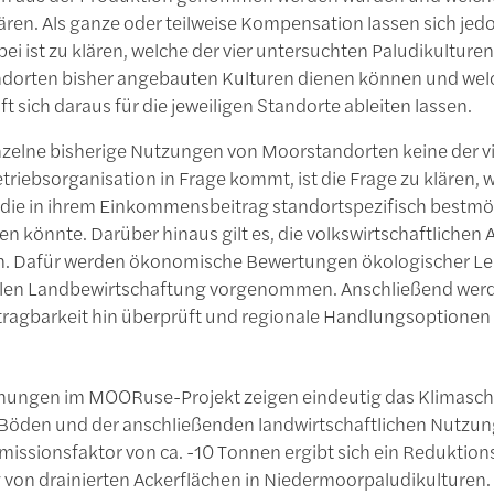
ren. Als ganze oder teilweise Kompensation lassen sich je
rbei ist zu klären, welche der vier untersuchten Paludikulturen
ndorten bisher angebauten Kulturen dienen können und we
t sich daraus für die jeweiligen Standorte ableiten lassen.
nzelne bisherige Nutzungen von Moorstandorten keine der vie
triebsorganisation in Frage kommt, ist die Frage zu klären
 die in ihrem Einkommensbeitrag standortspezifisch bestmög
en könnte. Darüber hinaus gilt es, die volkswirtschaftliche
en. Dafür werden ökonomische Bewertungen ökologischer Lei
len Landbewirtschaftung vorgenommen. Anschließend werde
rtragbarkeit hin überprüft und regionale Handlungsoptionen
hungen im MOORuse-Projekt zeigen eindeutig das Klimaschu
Böden und der anschließenden landwirtschaftlichen Nutzung 
missionsfaktor von ca. -10 Tonnen ergibt sich ein Reduktio
on drainierten Ackerflächen in Niedermoorpaludikulturen. 