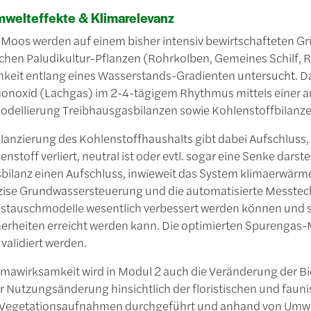
mwelteffekte & Klimarelevanz
r Moos werden auf einem bisher intensiv bewirtschafteten G
chen Paludikultur-Pflanzen (Rohrkolben, Gemeines Schilf, R
keit entlang eines Wasserstands-Gradienten untersucht. Da
monoxid (Lachgas) im 2-4-tägigem Rhythmus mittels einer a
odellierung Treibhausgasbilanzen sowie Kohlenstoffbilanze
lanzierung des Kohlenstoffhaushalts gibt dabei Aufschluss,
enstoff verliert, neutral ist oder evtl. sogar eine Senke darst
bilanz einen Aufschluss, inwieweit das System klimaerwärme
äzise Grundwassersteuerung und die automatisierte Messtech
tauschmodelle wesentlich verbessert werden können und so
erheiten erreicht werden kann. Die optimierten Spurengas-
validiert werden.
mawirksamkeit wird in Modul 2 auch die Veränderung der Biodi
r Nutzungsänderung hinsichtlich der floristischen und faun
Vegetationsaufnahmen durchgeführt und anhand von Umweltv