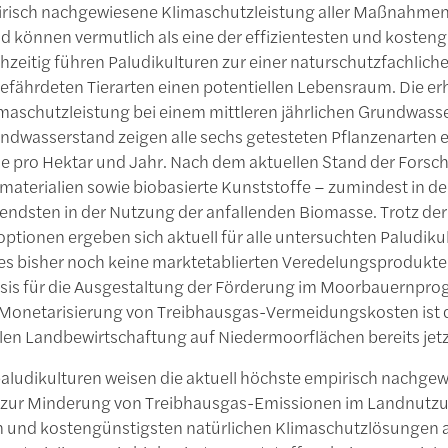
risch nachgewiesene Klimaschutzleistung aller Maßnahme
nd können vermutlich als eine der effizientesten und kost
hzeitig führen Paludikulturen zur einer naturschutzfachlich
gefährdeten Tierarten einen potentiellen Lebensraum. Die e
maschutzleistung bei einem mittleren jährlichen Grundwasse
ndwasserstand zeigen alle sechs getesteten Pflanzenarten ei
 pro Hektar und Jahr. Nach dem aktuellen Stand der Fors
aterialien sowie biobasierte Kunststoffe – zumindest in de
endsten in der Nutzung der anfallenden Biomasse. Trotz der
tionen ergeben sich aktuell für alle untersuchten Paludiku
 es bisher noch keine marktetablierten Veredelungsprodukte 
asis für die Ausgestaltung der Förderung im Moorbauernprog
 Monetarisierung von Treibhausgas-Vermeidungskosten ist de
en Landbewirtschaftung auf Niedermoorflächen bereits jetzt 
ludikulturen weisen die aktuell höchste empirisch nachgewi
r Minderung von Treibhausgas-Emissionen im Landnutzung
en und kostengünstigsten natürlichen Klimaschutzlösungen