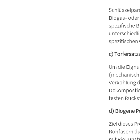
Schlüsselpara
Biogas- oder
spezifische 
unterschiedl
spezifischen 
c) Torfersatz
Um die Eignu
(mechanische
Verkohlung d
Dekompostier
festen Rück
d) Biogene P
Ziel dieses P
Rohfasern du
mit Biokunsts