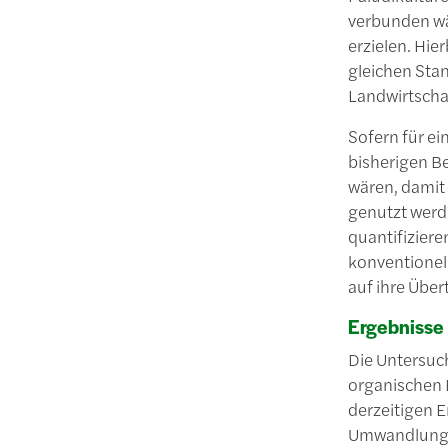
verbunden wä
erzielen. Hie
gleichen Sta
Landwirtschaf
Sofern für ei
bisherigen Be
wären, damit
genutzt werd
quantifizier
konventionel
auf ihre Übe
Ergebnisse
Die Untersuc
organischen 
derzeitigen E
Umwandlung v