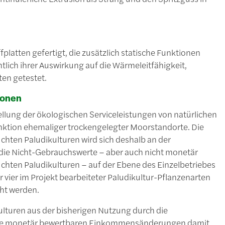
atten gefertigt, die zusätzlich statische Funktionen
tlich ihrer Auswirkung auf die Wärmeleitfähigkeit,
en getestet.
ionen
ellung der ökologischen Serviceleistungen von natürlichen
unktion ehemaliger trockengelegter Moorstandorte. Die
uchten Paludikulturen wird sich deshalb an der
 die Nicht-Gebrauchswerte – aber auch nicht monetär
chten Paludikulturen – auf der Ebene des Einzelbetriebes
 vier im Projekt bearbeiteter Paludikultur-Pflanzenarten
cht werden.
ulturen aus der bisherigen Nutzung durch die
che monetär bewertbaren Einkommensänderungen damit