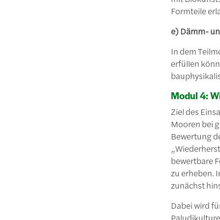
Formteile erl
e) Dämm- un
In dem Teilm
erfüllen könn
bauphysikali
Modul 4: Wi
Ziel des Eins
Mooren bei g
Bewertung der
„Wiederherst
bewertbare F
zu erheben. I
zunächst hins
Dabei wird fü
Paludikultu