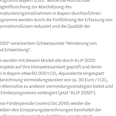
Begleitforschung zur Abschätzung des
Renaturierungsmaßnahmen in Bayern durchzuführen.
rogramms werden durch die Fortführung der Erfassung von
rmationslücken reduziert und die Qualität der
n 2020" verankertem Schwerpunkte "Minderung von
nd Entwicklung".
 wurden mit diesem Modell alle durch KLIP 2020
jekte auf ihre Klimawirksamkeit geprüft und deren
 in Bayern etwa 60.000 t CO₂-Äquivalente eingespart
-Berechnung Vermeidungskosten von ca. 30 Euro / t CO₂.
 Alternative zu anderen Vermeidungsstrategien bietet und
s Förderprogramms verlängert (jetzt "KLIP 2050").
se Förderperiode (vorerst bis 2019) wieder die
Neben den Einsparungsberechnungen beinhaltet der
ur für einen bayerischen Zertifizierungsstandard