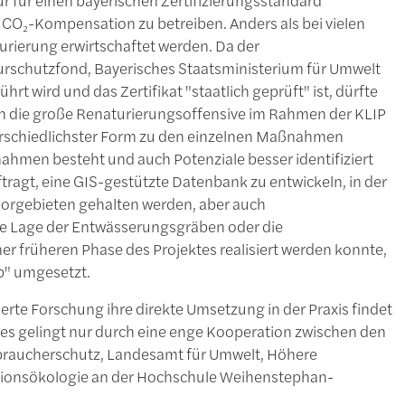
e CO₂-Kompensation zu betreiben. Anders als bei vielen
turierung erwirtschaftet werden. Da der
urschutzfond, Bayerisches Staatsministerium für Umwelt
wird und das Zertifikat "staatlich geprüft" ist, dürfte
rch die große Renaturierungsoffensive im Rahmen der KLIP
erschiedlichster Form zu den einzelnen Maßnahmen
nahmen besteht und auch Potenziale besser identifiziert
agt, eine GIS-gestützte Datenbank zu entwickeln, in der
oorgebieten gehalten werden, aber auch
 die Lage der Entwässerungsgräben oder die
er früheren Phase des Projektes realisiert werden konnte,
b" umgesetzt.
erte Forschung ihre direkte Umsetzung in der Praxis findet
es gelingt nur durch eine enge Kooperation zwischen den
rbraucherschutz, Landesamt für Umwelt, Höhere
ionsökologie an der Hochschule Weihenstephan-