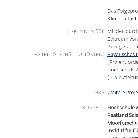
Das Folgeproj
Klimaentlast
ERKENNTNISSE
Mit den durc
Zeitraum von
Bezug zu dem
BETEILIGTE INSTITUTION(EN)
Bayerisches 
Projektförd
Hochschule W
Projektleitu
LINKS
Weitere Proj
KONTAKT
Hochschule 
Peatland Sci
Moorforschu
Institut für 
Prof. Dr. Mat