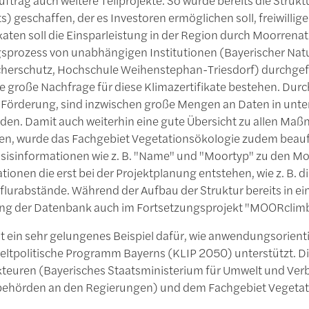
) geschaffen, der es Investoren ermöglichen soll, freiwillig
katen soll die Einsparleistung in der Region durch Moorrena
ngsprozess von unabhängigen Institutionen (Bayerischer Nat
erschutz, Hochschule Weihenstephan-Triesdorf) durchgeführt 
ne große Nachfrage für diese Klimazertifikate bestehen. Du
Förderung, sind inzwischen große Mengen an Daten in unt
den. Damit auch weiterhin eine gute Übersicht zu allen Maß
n, wurde das Fachgebiet Vegetationsökologie zudem beauftr
sisinformationen wie z. B. "Name" und "Moortyp" zu den M
tionen die erst bei der Projektplanung entstehen, wie z. B.
urabstände. Während der Aufbau der Struktur bereits in ein
lung der Datenbank auch im Fortsetzungsprojekt "MOORclim
st ein sehr gelungenes Beispiel dafür, wie anwendungsorienti
ltpolitische Programm Bayerns (KLIP 2050) unterstützt. Di
Akteuren (Bayerisches Staatsministerium für Umwelt und Ve
ehörden an den Regierungen) und dem Fachgebiet Vegetat