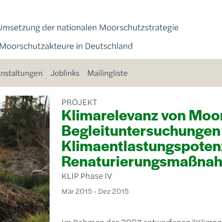
nstaltungen
Joblinks
Mailingliste
PROJEKT
Klimarelevanz von Moor
Begleituntersuchungen
Klimaentlastungspotenz
Renaturierungsmaßnah
KLIP Phase IV
Mär 2015 - Dez 2015
Im Rahmen des 2007 entworfenen "Klimap