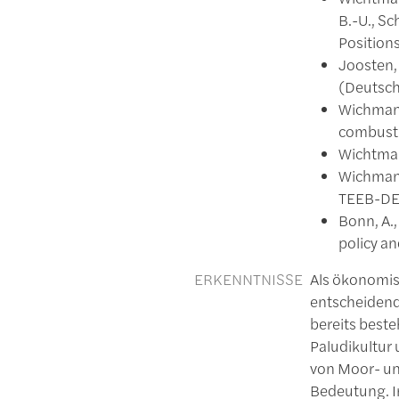
B.-U., Sc
Position
Joosten, 
(Deutsc
Wichmann,
combusti
Wichtmann
Wichmann
TEEB-DE,
Bonn, A.,
policy an
ERKENNTNISSE
Als ökonomis
entscheidend
bereits beste
Paludikultur
von Moor- un
Bedeutung. I