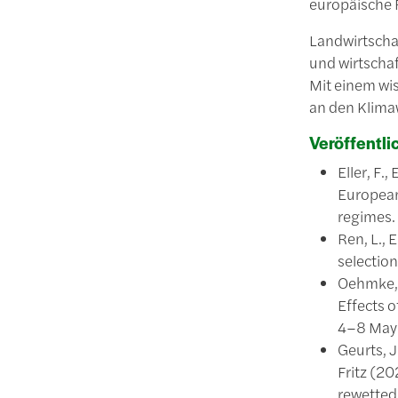
europäische 
Landwirtscha
und wirtschaf
Mit einem wis
an den Klimaw
Veröffentli
Eller, F.
European
regimes. 
Ren, L., 
selection
Oehmke, C
Effects o
4–8 May
Geurts, J
Fritz (2
rewetted 