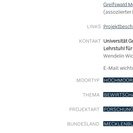
Greifswald 
assoziierter
LINKS
Projektbesch
KONTAKT
Universität G
Lehrstuhl fü
Wendelin Wi
E-Mail: wic
MOORTYP
HOCHMOOR
THEMA
BEWIRTSCH
PROJEKTART
FORSCHUNG
BUNDESLAND
MECKLENB