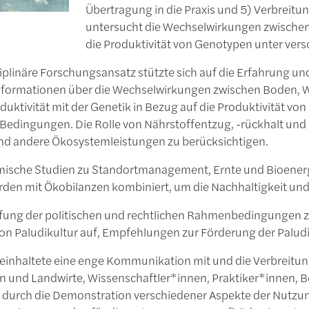
Übertragung in die Praxis und 5) Verbreitu
untersucht die Wechselwirkungen zwischen 
die Produktivität von Genotypen unter ver
iplinäre Forschungsansatz stützte sich auf die Erfahrung und
nformationen über die Wechselwirkungen zwischen Boden, Wa
uktivität mit der Genetik in Bezug auf die Produktivität v
Bedingungen. Die Rolle von Nährstoffentzug, -rückhalt und 
nd andere Ökosystemleistungen zu berücksichtigen.
sche Studien zu Standortmanagement, Ernte und Bioenerg
den mit Ökobilanzen kombiniert, um die Nachhaltigkeit und
fung der politischen und rechtlichen Rahmenbedingungen ze
n Paludikultur auf, Empfehlungen zur Förderung der Palud
beinhaltete eine enge Kommunikation mit und die Verbreitu
n und Landwirte, Wissenschaftler*innen, Praktiker*innen, 
B. durch die Demonstration verschiedener Aspekte der Nutzu