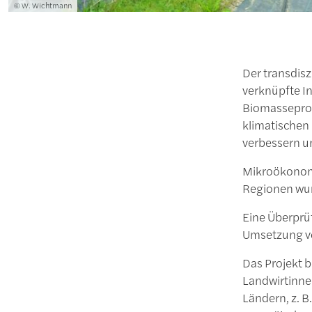
Lizenzinformationen einschließlich Urheberrecht
© W. Wichtmann
Der transdisz
verknüpfte I
Biomasseprod
klimatischen 
verbessern u
Mikroökonomi
Regionen wur
Eine Überprü
Umsetzung vo
Das Projekt 
Landwirtinne
Ländern, z. 