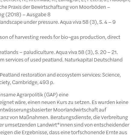
chliche Praxis der Bewirtschaftung von Moorböden –
ng (2018) – Ausgabe 8
landscape under pressure. Aqua viva 58 (3), S. 4 – 9
son of harvesting reeds for bio¬gas production, direct
atlands – paludiculture. Aqua viva 58 (3), S. 20 – 21.
m services of used peatland. Naturkapital Deutschland
6. Peatland restoration and ecosystem services: Science,
ociety, Cambridge, 493 p.
nsame Agrarpolitik (GAP) eine
gnet wäre, einen neuen Kurs zu setzen. Es wurden keine
on entwässerungsbasierter Moorlandwirtschaft auf
eptanz von Maßnahmen. Beratungsdienste, die Verbreitung
der umsetzenden Landwirt*innen sind von entscheidender
eigen die Ergebnisse, dass eine torfschonende Ernte aus