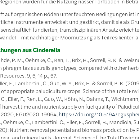
Regionen wurden für die Nutzung nasser Torfböden in Betra
ft auf organischen Böden unter feuchten Bedingungen ist 
tliche Instrumente entwickelt und gestärkt, damit sie als 
senschaftlich fundierten, transdisziplinären Ansatz erleicht
andel – mit nachhaltiger Moornutzung als Teil resilienter l
chungen aus Cinderella
, Ehde, P. M., Oehmke, C., Ren, L., Brix, H., Sorrell, B. K. & We
 phragmites australis genotypes, compared with other herbac
Resources. 9, 5, 14 p., 57.
Eller, F., Lambertini, C., Guo, W-Y., Brix, H. & Sorrell, B. K. 
 of appropriate paludiculture crops. Science of the Total Envi
., Eller, F., Ren, L., Guo, W., Köhn, N., Dahms, T., Wichtmann, 
f harvest time and nutrient supply on fuel quality of Paludi
 2020, EGU2020-19964,
https://doi.org/10.5194/egusph
., Oehmke, C., Lambertini, C., Eller, F., Sorrell, B., Mandiola, S
020): Nutrient removal potential and biomass production by P
peat and mineral soils. Journal: Science of the Total Envir