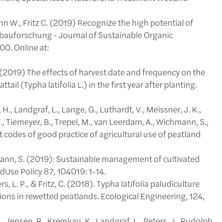
n W., Fritz C. (2019) Recognize the high potential of
dbauforschung - Journal of Sustainable Organic
0. Online at:
n (2019) The effects of harvest date and frequency on the
ail (Typha latifolia L.) in the first year after planting.
 H., Landgraf, L., Lange, G., Luthardt, V., Meissner, J. K.,
T., Tiemeyer, B., Trepel, M., van Leerdam, A., Wichmann, S.,
 codes of good practice of agricultural use of peatland
Wichmann, S. (2019): Sustainable management of cultivated
ndUse Policy 87, 104019: 1-14.
rs, L. P., & Fritz, C. (2018). Typha latifolia paludiculture
ons in rewetted peatlands. Ecological Engineering, 124,
., Jensen, R., Kremkau, K., Landgraf, L., Peters, J., Rudolph,