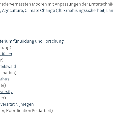
iedervernässten Mooren mit Anpassungen der Erntetechnik, d
, Agriculture, Climate Change (dt. Ernährungssicherheit, L
0
erium für Bildung und Forschung
erung
 Jülich
r
reifswald
dination
arhus
ner
versity
ner
versität Nijmegen
er, Koordination Feldarbeit