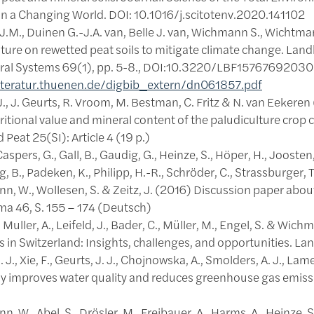
 in a Changing World. DOI: 10.1016/j.scitotenv.2020.141102
J.M., Duinen G.-J.A. van, Belle J. van, Wichmann S., Wichtman
lture on rewetted peat soils to mitigate climate change. Lan
ural Systems 69(1), pp. 5-8., DOI:10.3220/LBF157676920300
literatur.thuenen.de/digbib_extern/dn061857.pdf
J., J. Geurts, R. Vroom, M. Bestman, C. Fritz & N. van Eekere
tritional value and mineral content of the paludiculture crop catt
 Peat 25(SI): Article 4 (19 p.)
Caspers, G., Gall, B., Gaudig, G., Heinze, S., Höper, H., Joosten,
, B., Padeken, K., Philipp, H.-R., Schröder, C., Strassburger, 
, W., Wollesen, S. & Zeitz, J. (2016) Discussion paper about
ma 46, S. 155 – 174 (Deutsch)
, Muller, A., Leifeld, J., Bader, C., Müller, M., Engel, S. & 
 in Switzerland: Insights, challenges, and opportunities. La
 J., Xie, F., Geurts, J. J., Chojnowska, A., Smolders, A. J., Lame
ly improves water quality and reduces greenhouse gas emissi
, W., Abel, S., Drösler, M., Freibauer, A., Harms, A., Heinze, S