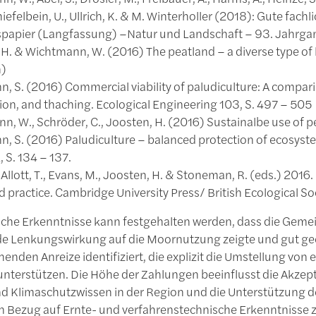
hiefelbein, U., Ullrich, K. & M. Winterholler (2018): Gute fa
spapier (Langfassung) –Natur und Landschaft – 93. Jahrga
H. & Wichtmann, W. (2016) The peatland – a diverse type of 
h)
 S. (2016) Commercial viability of paludiculture: A compari
on, and thaching. Ecological Engineering 103, S. 497 – 505
, W., Schröder, C., Joosten, H. (2016) Sustainalbe use of pe
, S. (2016) Paludiculture – balanced protection of ecosyste
 S. 134 – 137.
 Allott, T., Evans, M., Joosten, H. & Stoneman, R. (eds.) 201
d practice. Cambridge University Press/ British Ecological S
che Erkenntnisse kann festgehalten werden, dass die Gemei
e Lenkungswirkung auf die Moornutzung zeigte und gut geei
henden Anreize identifiziert, die explizit die Umstellung v
 unterstützen. Die Höhe der Zahlungen beeinflusst die Akz
d Klimaschutzwissen in der Region und die Unterstützung 
n Bezug auf Ernte- und verfahrenstechnische Erkenntnisse z