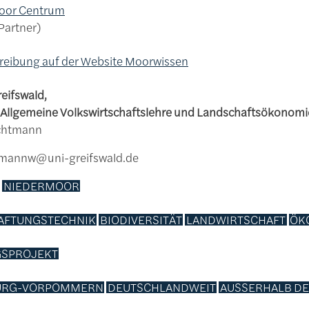
Moor Centrum
 Partner
reibung auf der Website Moorwissen
reifswald,
r Allgemeine Volkswirtschaftslehre und Landschaftsökonom
chtmann
htmannw@uni-greifswald.de
NIEDERMOOR
AFTUNGSTECHNIK
BIODIVERSITÄT
LANDWIRTSCHAFT
ÖK
SPROJEKT
URG-VORPOMMERN
DEUTSCHLANDWEIT
AUSSERHALB DE