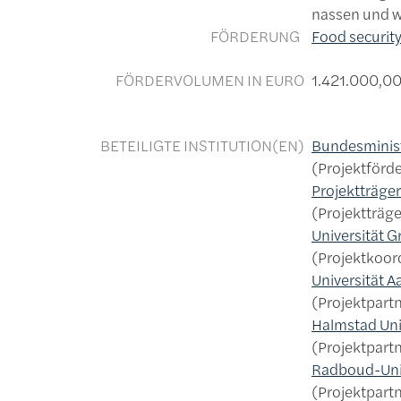
nassen und w
FÖRDERUNG
Food security
FÖRDERVOLUMEN IN EURO
1.421.000,0
BETEILIGTE INSTITUTION(EN)
Bundesminist
Projektförd
Projektträger
Projektträge
Universität G
Projektkoor
Universität A
Projektpart
Halmstad Uni
Projektpart
Radboud-Uni
Projektpartn