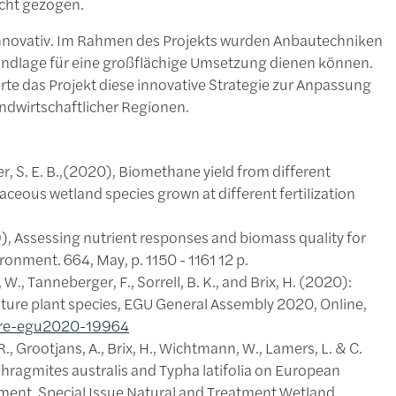
cht gezogen.
innovativ. Im Rahmen des Projekts wurden Anbautechniken
Grundlage für eine großflächige Umsetzung dienen können.
erte das Projekt diese innovative Strategie zur Anpassung
andwirtschaftlicher Regionen.
isner, S. E. B.,(2020), Biomethane yield from different
eous wetland species grown at different fertilization
(2019), Assessing nutrient responses and biomass quality for
ronment. 664, May, p. 1150 - 1161 12 p.
W., Tanneberger, F., Sorrell, B. K., and Brix, H. (2020):
culture plant species, EGU General Assembly 2020, Online,
ere-egu2020-19964
.R., Grootjans, A., Brix, H., Wichtmann, W., Lamers, L. & C.
hragmites australis and Typha latifolia on European
onment, Special Issue Natural and Treatment Wetland