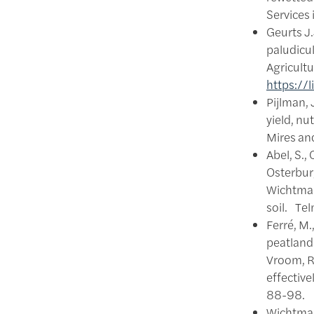
Services
Geurts J.
paludicu
Agricult
https://
Pijlman, 
yield, nu
Mires and
Abel, S., 
Osterburg
Wichtmann
soil. Tel
Ferré, M.
peatlands
Vroom, R.
effective
88-98.
Wichtmann