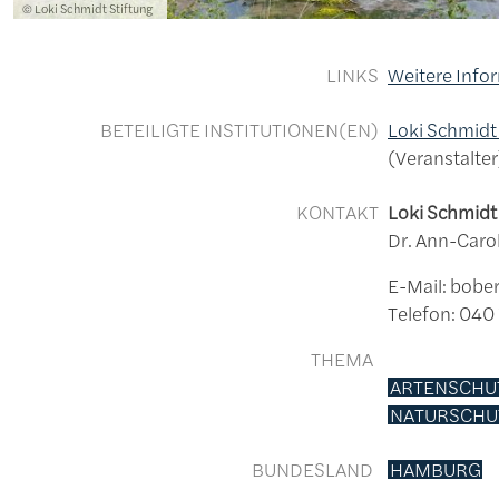
Lizenzinformationen einschließlich Urheberrecht
© Loki Schmidt Stiftung
LINKS
Weitere Info
BETEILIGTE INSTITUTIONEN(EN)
Loki Schmidt
Veranstalter
KONTAKT
Loki Schmidt
Dr. Ann-Caro
E-Mail: bobe
Telefon: 04
THEMA
ARTENSCHU
NATURSCHU
BUNDESLAND
HAMBURG