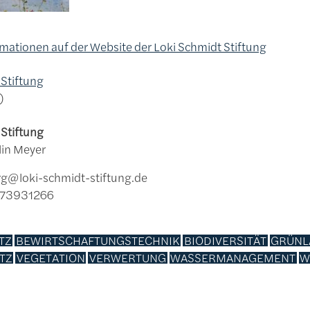
rmationen auf der Website der Loki Schmidt Stiftung
 Stiftung
 Stiftung
lin Meyer
rg@loki-schmidt-stiftung.de
0 73931266
TZ
BEWIRTSCHAFTUNGSTECHNIK
BIODIVERSITÄT
GRÜNL
TZ
VEGETATION
VERWERTUNG
WASSERMANAGEMENT
W