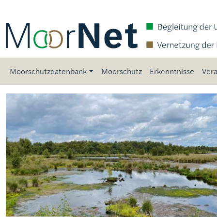
Direkt zum Inhalt
Main navigation
Moorschutzdatenbank
Moorschutz
Erkenntnisse
Vera
Bild