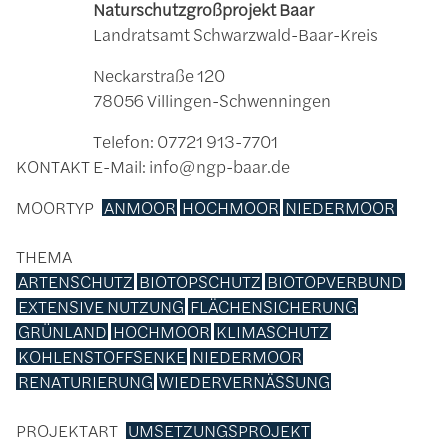
Naturschutzgroßprojekt Baar
Landratsamt Schwarzwald-Baar-Kreis
Neckarstraße 120
78056 Villingen-Schwenningen
Telefon: 07721 913-7701
KONTAKT
E-Mail: info@ngp-baar.de
MOORTYP
ANMOOR
HOCHMOOR
NIEDERMOOR
THEMA
ARTENSCHUTZ
BIOTOPSCHUTZ
BIOTOPVERBUND
EXTENSIVE NUTZUNG
FLÄCHENSICHERUNG
GRÜNLAND
HOCHMOOR
KLIMASCHUTZ
KOHLENSTOFFSENKE
NIEDERMOOR
RENATURIERUNG
WIEDERVERNÄSSUNG
PROJEKTART
UMSETZUNGSPROJEKT