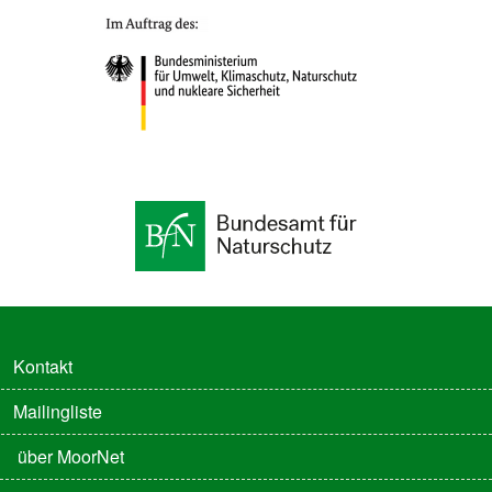
FUSSZEILE
Kontakt
Mailingliste
FUSSZEILE 2
über MoorNet