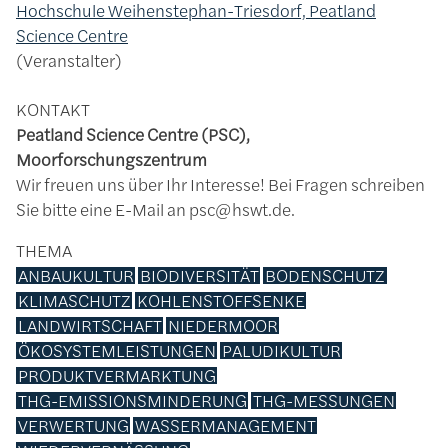
Hochschule Weihenstephan-Triesdorf, Peatland
Science Centre
Veranstalter
KONTAKT
Peatland Science Centre (PSC),
Moorforschungszentrum
Wir freuen uns über Ihr Interesse! Bei Fragen schreiben
Sie bitte eine E-Mail an psc@hswt.de.
THEMA
ANBAUKULTUR
BIODIVERSITÄT
BODENSCHUTZ
KLIMASCHUTZ
KOHLENSTOFFSENKE
LANDWIRTSCHAFT
NIEDERMOOR
ÖKOSYSTEMLEISTUNGEN
PALUDIKULTUR
PRODUKTVERMARKTUNG
THG-EMISSIONSMINDERUNG
THG-MESSUNGEN
VERWERTUNG
WASSERMANAGEMENT