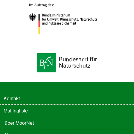
FUSSZEILE
Kontakt
Mailingliste
FUSSZEILE 2
über MoorNet