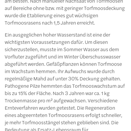
am besten. Nach manueller Nachsaat von Torfmoosen
auf Bereiche ohne bzw. mit geringer Torfmoosdeckung
wurde die Etablierung eines gut wüchsigen
Torfmoosrasens nach 1,5 Jahren erreicht.
Ein ausgeglichen hoher Wasserstand ist eine der
wichtigsten Voraussetzungen dafür. Um diesen
sicherzustellen, musste im Sommer Wasser aus dem
Vorfluter zugeführt und im Winter Überschusswasser
abgeführt werden. Gefäßpflanzen können Torfmoose
im Wachstum hemmen. Ihr Aufwuchs wurde durch
regelmäßige Mahd auf unter 30% Deckung gehalten.
Pathogene Pilze hemmten das Torfmooswachstum auf
bis zu 15% der Fläche. Nach 3 Jahren war ca. 1 kg
Trockenmasse pro m² aufgewachsen. Verschiedene
Ernteverfahren wurden getestet. Die Regeneration
eines abgeernteten Torfmoosrasens erfolgt schneller,
je mehr Torfmoosstängel stehen geblieben sind. Die
Bedeutung als Ersatz-Lebensraum für