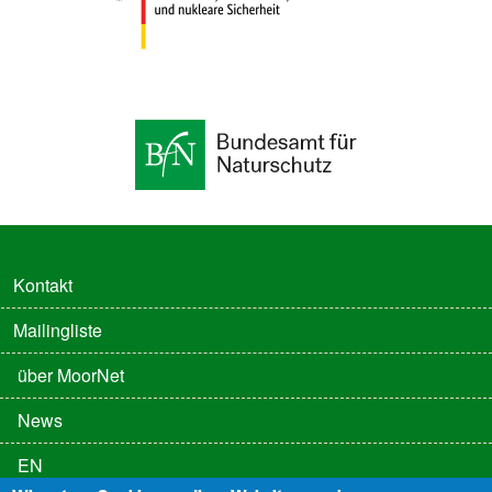
FUSSZEILE
Kontakt
Mailingliste
FUSSZEILE 2
über MoorNet
News
EN