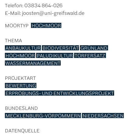
Telefon: 03834 864-026
E-Mail: joosten@uni-greifswald.de
MOORTYP
HOCHMOOR
THEMA
ANBAUKULTUR
BIODIVERSITÄT
GRÜNLAND
HOCHMOOR
PALUDIKULTUR
TORFERSATZ
WASSERMANAGEMENT
PROJEKTART
BEWERTUNG
ERPROBUNGS- UND ENTWICKLUNGSPROJEKT
BUNDESLAND
MECKLENBURG-VORPOMMERN
NIEDERSACHSEN
DATENQUELLE